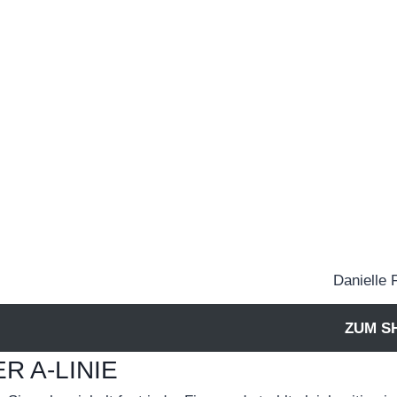
Danielle 
ZUM S
R A-LINIE