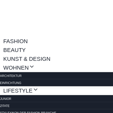
Zum
Inhalt
springen
FASHION
BEAUTY
KUNST & DESIGN
WOHNEN
ARCHITEKTUR
EINRICHTUNG
LIFESTYLE
JUNIOR
ZITATE