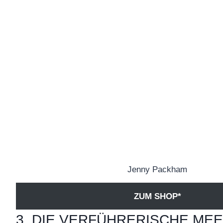
Jenny Packham
ZUM SHOP*
3. DIE VERFÜHRERISCHE ME