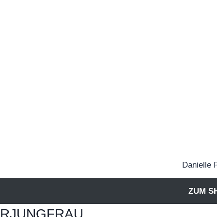
Danielle 
ZUM S
ERJUNGFRAU