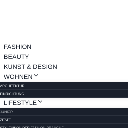
Zum
Inhalt
springen
FASHION
BEAUTY
KUNST & DESIGN
WOHNEN
ARCHITEKTUR
EINRICHTUNG
LIFESTYLE
JUNIOR
ZITATE