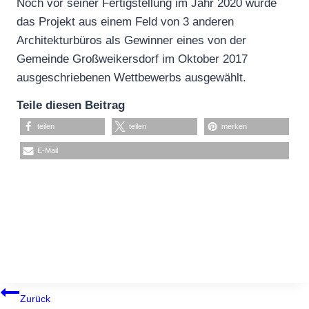
Noch vor seiner Fertigstellung im Jahr 2020 wurde
das Projekt aus einem Feld von 3 anderen
Architekturbüros als Gewinner eines von der
Gemeinde Großweikersdorf im Oktober 2017
ausgeschriebenen Wettbewerbs ausgewählt.
Teile diesen Beitrag
teilen
teilen
merken
E-Mail
BEITRAGSNAVIGATION
Zurück