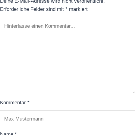
Deine E-Mail-Adresse wird nicht veröffentlicht.
Erde
Erforderliche Felder sind mit
*
markiert
und
Himmel
Kommentar
*
Name
*