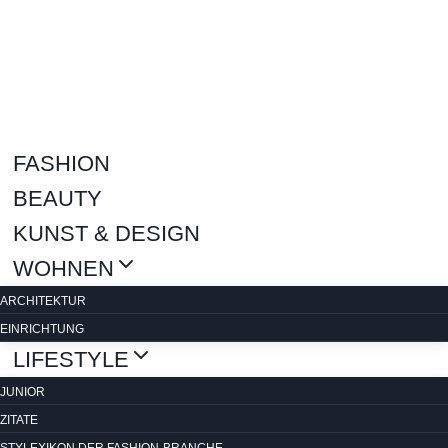
Zum
Inhalt
springen
FASHION
BEAUTY
KUNST & DESIGN
WOHNEN
ARCHITEKTUR
EINRICHTUNG
LIFESTYLE
JUNIOR
ZITATE