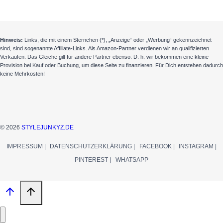
Hinweis:
Links, die mit einem Sternchen (*), „Anzeige“ oder „Werbung“ gekennzeichnet
sind, sind sogenannte Affiliate-Links. Als Amazon-Partner verdienen wir an qualifizierten
Verkäufen. Das Gleiche gilt für andere Partner ebenso. D. h. wir bekommen eine kleine
Provision bei Kauf oder Buchung, um diese Seite zu finanzieren. Für Dich entstehen dadurch
keine Mehrkosten!
© 2026
STYLEJUNKYZ.DE
IMPRESSUM |
DATENSCHUTZERKLÄRUNG |
FACEBOOK |
INSTAGRAM |
PINTEREST |
WHATSAPP