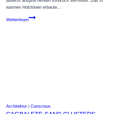
äußerst ansprechenden Eindruck vermittelt. Das in
warmen Holztönen erbaute…
Modernes
Weiterlesen
Holzhaus
im
Grünen
Architektur
|
Conscious