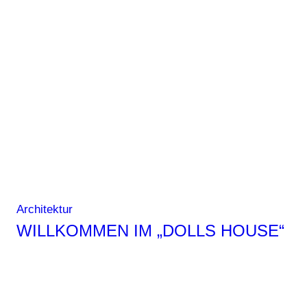
House
–
die
neue
Leichtigkeit
des
Seins
Architektur
WILLKOMMEN IM „DOLLS HOUSE“