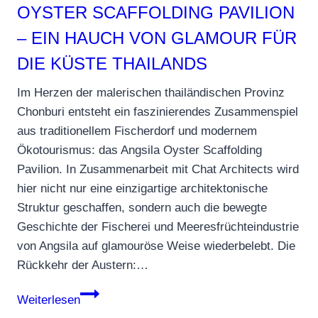
ist
OYSTER SCAFFOLDING PAVILION
pure
– EIN HAUCH VON GLAMOUR FÜR
Poesie
DIE KÜSTE THAILANDS
aus
Stein
Im Herzen der malerischen thailändischen Provinz
und
Chonburi entsteht ein faszinierendes Zusammenspiel
Licht
aus traditionellem Fischerdorf und modernem
Ökotourismus: das Angsila Oyster Scaffolding
Pavilion. In Zusammenarbeit mit Chat Architects wird
hier nicht nur eine einzigartige architektonische
Struktur geschaffen, sondern auch die bewegte
Geschichte der Fischerei und Meeresfrüchteindustrie
von Angsila auf glamouröse Weise wiederbelebt. Die
Rückkehr der Austern:…
Wellness
Weiterlesen
am