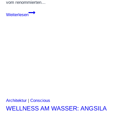
vom renommierten…
Leben
Weiterlesen
wie
ein
Kunstwerk:
Die
neue
Villa
von
E
Plus
A
Atelier
auf
Architektur
|
Conscious
Palm
WELLNESS AM WASSER: ANGSILA
Jumeirah