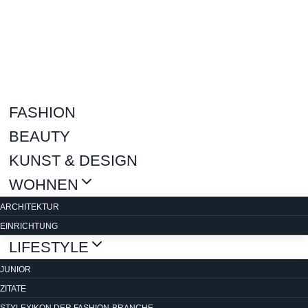
Zum
Inhalt
springen
FASHION
BEAUTY
KUNST & DESIGN
WOHNEN
ARCHITEKTUR
EINRICHTUNG
LIFESTYLE
JUNIOR
ZITATE