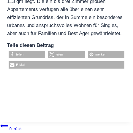
113 qm liegt. Die ein bis drei Zimmer großen
Appartements verfügen alle über einen sehr
effizienten Grundriss, der in Summe ein besonderes
urbanes und anspruchsvolles Wohnen für Singles,
aber auch für Familien und Best Ager gewährleistet.
Teile diesen Beitrag
teilen
teilen
merken
E-Mail
BEITRAGSNAVIGATION
Zurück