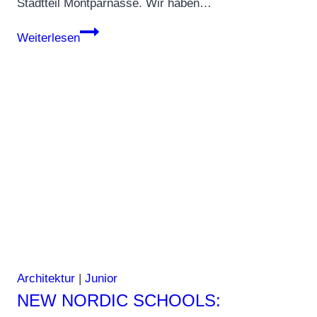
Stadtteil Montparnasse. Wir haben…
Villa
Weiterlesen
M
in
Paris
–
Symbiose
aus
Stadt,
Natur
&
Gesundheit
Architektur
|
Junior
NEW NORDIC SCHOOLS: