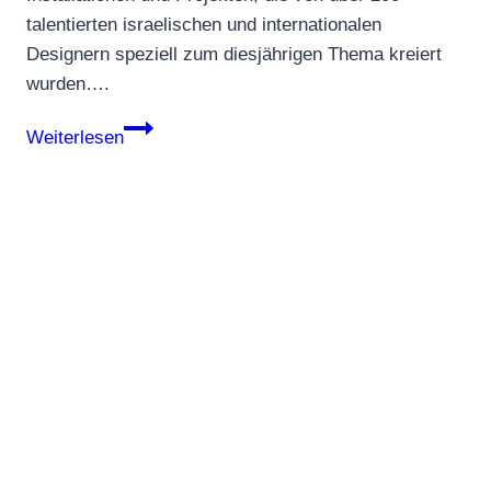
talentierten israelischen und internationalen
Designern speziell zum diesjährigen Thema kreiert
wurden….
Jerusalem
Weiterlesen
Design
Week
2023:
Eine
Erkundung
von
„Lies
&
Falsehoods“