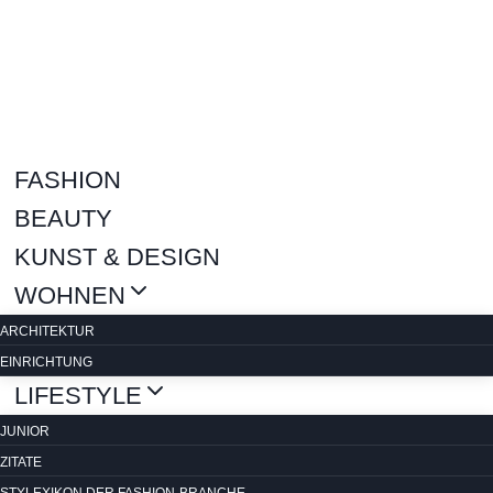
Zum
Inhalt
springen
FASHION
BEAUTY
KUNST & DESIGN
WOHNEN
ARCHITEKTUR
EINRICHTUNG
LIFESTYLE
JUNIOR
ZITATE