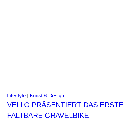
Hartman
//
Incomparable:
Women
of
Style
Lifestyle
|
Kunst & Design
VELLO PRÄSENTIERT DAS ERSTE
FALTBARE GRAVELBIKE!