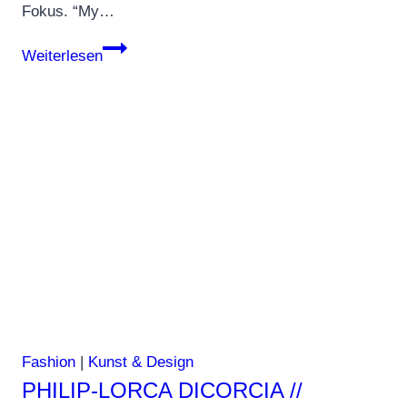
Fokus. “My…
Marc
Weiterlesen
Lagrange
zeigt
„Diamonds
&
Pearls“
Fashion
|
Kunst & Design
PHILIP-LORCA DICORCIA //