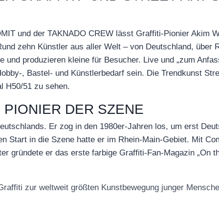
IT und der TAKNADO CREW lässt Graffiti-Pionier Akim Walt
und zehn Künstler aus aller Welt – von Deutschland, über R
e und produzieren kleine für Besucher. Live und „zum Anfas
obby-, Bastel- und Künstlerbedarf sein. Die Trendkunst Stre
al H50/51 zu sehen.
 PIONIER DER SZENE
 Deutschlands. Er zog in den 1980er-Jahren los, um erst Deu
inen Start in die Szene hatte er im Rhein-Main-Gebiet. Mit C
ter gründete er das erste farbige Graffiti-Fan-Magazin „On 
Graffiti zur weltweit größten Kunstbewegung junger Mensche