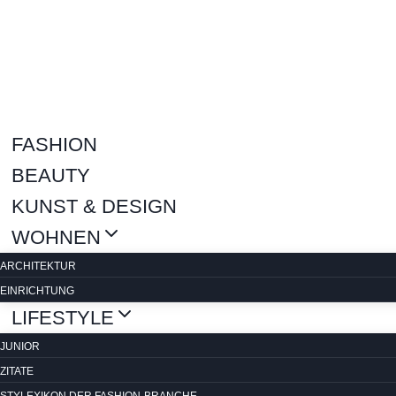
Zum
Inhalt
springen
FASHION
BEAUTY
KUNST & DESIGN
WOHNEN
ARCHITEKTUR
EINRICHTUNG
LIFESTYLE
JUNIOR
ZITATE