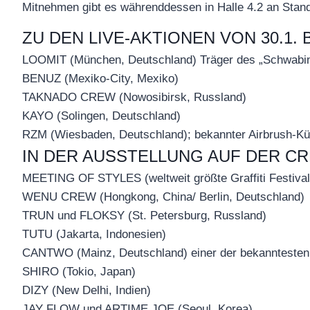
Mitnehmen gibt es währenddessen in Halle 4.2 an Stand
ZU DEN LIVE-AKTIONEN VON 30.1. 
LOOMIT (München, Deutschland) Träger des „Schwabinger
BENUZ (Mexiko-City, Mexiko)
TAKNADO CREW (Nowosibirsk, Russland)
KAYO (Solingen, Deutschland)
RZM (Wiesbaden, Deutschland); bekannter Airbrush-Kü
IN DER AUSSTELLUNG AUF DER C
MEETING OF STYLES (weltweit größte Graffiti Festival-
WENU CREW (Hongkong, China/ Berlin, Deutschland)
TRUN und FLOKSY (St. Petersburg, Russland)
TUTU (Jakarta, Indonesien)
CANTWO (Mainz, Deutschland) einer der bekanntesten Gr
SHIRO (Tokio, Japan)
DIZY (New Delhi, Indien)
JAY FLOW und ARTIME JOE (Seoul, Korea)