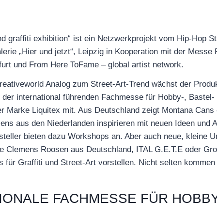
graffiti exhibition“ ist ein Netzwerkprojekt vom Hip-Hop Stü
lerie „Hier und jetzt“, Leipzig in Kooperation mit der Mess
urt und From Here ToFame – global artist network.
eativeworld Analog zum Street-Art-Trend wächst der Produk
 der international führenden Fachmesse für Hobby-, Bastel- 
ner Marke Liquitex mit. Aus Deutschland zeigt Montana Cans
Talens aus den Niederlanden inspirieren mit neuen Ideen und 
rsteller bieten dazu Workshops an. Aber auch neue, kleine 
se Clemens Roosen aus Deutschland, ITAL G.E.T.E oder Grog 
 für Graffiti und Street-Art vorstellen. Nicht selten komme
IONALE FACHMESSE FÜR HOBBY-