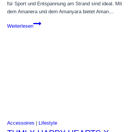
für Sport und Entspannung am Strand sind ideal. Mit
dem Amanera und dem Amanyara bietet Aman…
Amanera
Weiterlesen
&
Amanyara:
Aman-
Luxusresorts
in
der
Karibik
Accessoires
|
Lifestyle