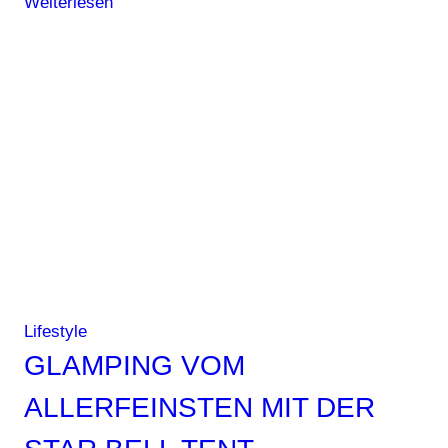
Weiterlesen
–
was
muss
man
gesehen
haben
Lifestyle
GLAMPING VOM
ALLERFEINSTEN MIT DER