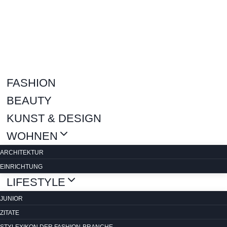
Zum
Inhalt
springen
FASHION
BEAUTY
KUNST & DESIGN
WOHNEN
ARCHITEKTUR
EINRICHTUNG
LIFESTYLE
JUNIOR
ZITATE