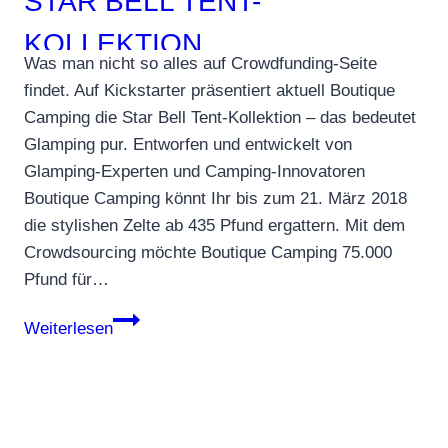
STAR BELL TENT-
KOLLEKTION
Was man nicht so alles auf Crowdfunding-Seite
findet. Auf Kickstarter präsentiert aktuell Boutique
Camping die Star Bell Tent-Kollektion – das bedeutet
Glamping pur. Entworfen und entwickelt von
Glamping-Experten und Camping-Innovatoren
Boutique Camping könnt Ihr bis zum 21. März 2018
die stylishen Zelte ab 435 Pfund ergattern. Mit dem
Crowdsourcing möchte Boutique Camping 75.000
Pfund für…
Glamping
Weiterlesen
vom
Allerfeinsten
mit
der