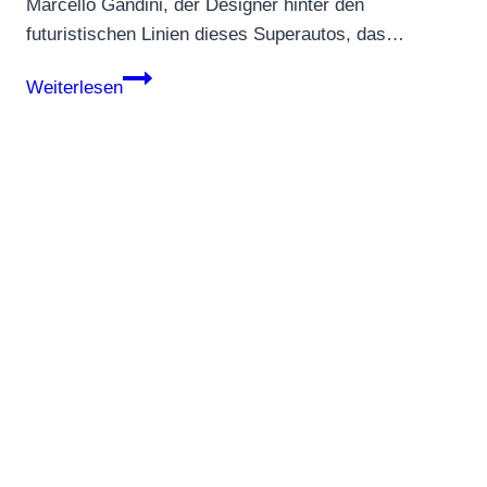
Marcello Gandini, der Designer hinter den
futuristischen Linien dieses Superautos, das…
Jubiläum:
Weiterlesen
Lamborghini
Countach
–
fünf
Generationen