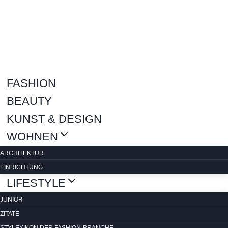
Zum
Inhalt
springen
FASHION
BEAUTY
KUNST & DESIGN
WOHNEN
ARCHITEKTUR
EINRICHTUNG
LIFESTYLE
JUNIOR
ZITATE