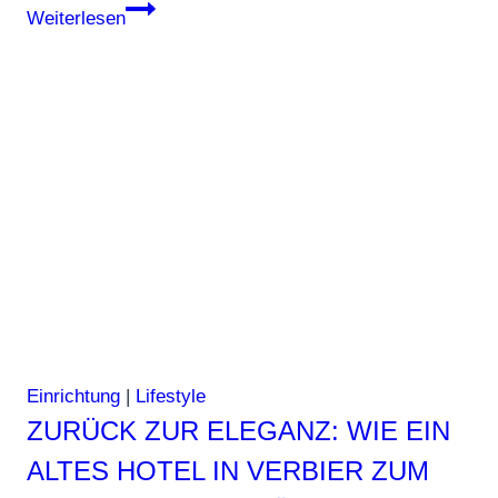
Design
Weiterlesen
trifft
Destillat:
The
Dalmore
Luminary
Series
No.
3
ist
ein
Kunstwerk
in
Einrichtung
|
Lifestyle
Whiskyform
ZURÜCK ZUR ELEGANZ: WIE EIN
ALTES HOTEL IN VERBIER ZUM