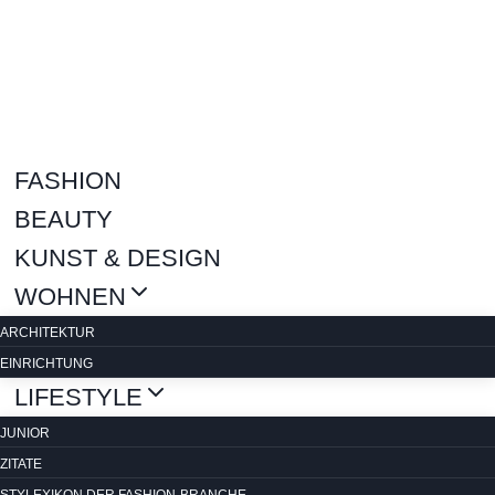
Zum
Inhalt
springen
FASHION
BEAUTY
KUNST & DESIGN
WOHNEN
ARCHITEKTUR
EINRICHTUNG
LIFESTYLE
JUNIOR
ZITATE