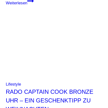
Lebensmotto
Weiterlesen
Party
–
wie
Partyspiele
das
Miteinander
verschönern
Lifestyle
RADO CAPTAIN COOK BRONZE
UHR – EIN GESCHENKTIPP ZU