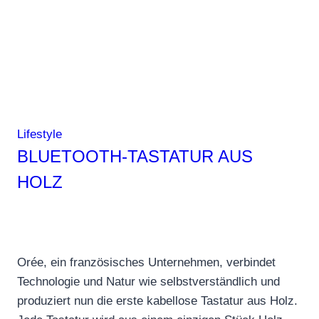
Hotel
in
Verbier
zum
Inbegriff
zirkulären
Luxus
Lifestyle
wurde
BLUETOOTH-TASTATUR AUS
HOLZ
Orée, ein französisches Unternehmen, verbindet
Technologie und Natur wie selbstverständlich und
produziert nun die erste kabellose Tastatur aus Holz.