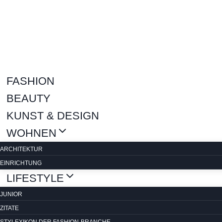
Zum
Inhalt
springen
FASHION
BEAUTY
KUNST & DESIGN
WOHNEN
ARCHITEKTUR
EINRICHTUNG
LIFESTYLE
JUNIOR
ZITATE