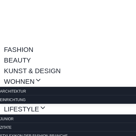
Zum
Inhalt
springen
FASHION
BEAUTY
KUNST & DESIGN
WOHNEN
ARCHITEKTUR
EINRICHTUNG
LIFESTYLE
JUNIOR
ZITATE