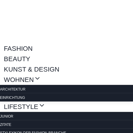
Zum
Inhalt
springen
FASHION
BEAUTY
KUNST & DESIGN
WOHNEN
ARCHITEKTUR
EINRICHTUNG
LIFESTYLE
JUNIOR
ZITATE