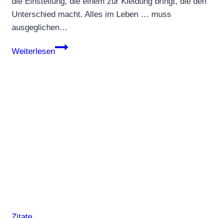
die Einstellung, die einem zur Kleidung bringt, die den
Unterschied macht. Alles im Leben … muss
ausgeglichen…
Zitate
Weiterlesen
von
Donna
Karan
Zitate