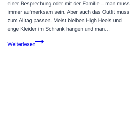
einer Besprechung oder mit der Familie – man muss
immer aufmerksam sein. Aber auch das Outfit muss
zum Alltag passen. Meist bleiben High Heels und
enge Kleider im Schrank hängen und man…
We
Weiterlesen
Love
Casual
–
die
perfekten
Outfits
für
den
Alltag