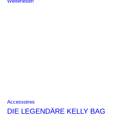
Weiterlesen
–
die
Must-
Haves
für
den
Alltag
Accessoires
DIE LEGENDÄRE KELLY BAG