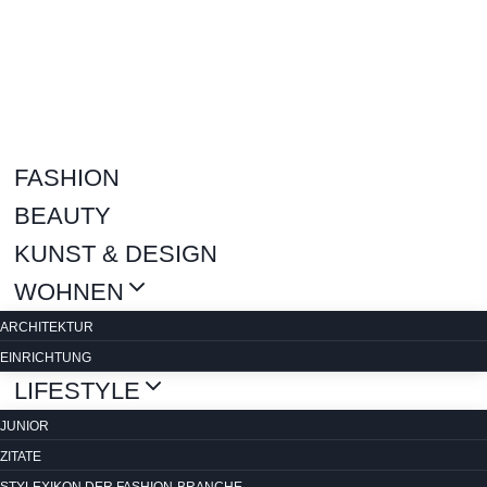
Zum
Inhalt
springen
FASHION
BEAUTY
KUNST & DESIGN
WOHNEN
ARCHITEKTUR
EINRICHTUNG
LIFESTYLE
JUNIOR
ZITATE