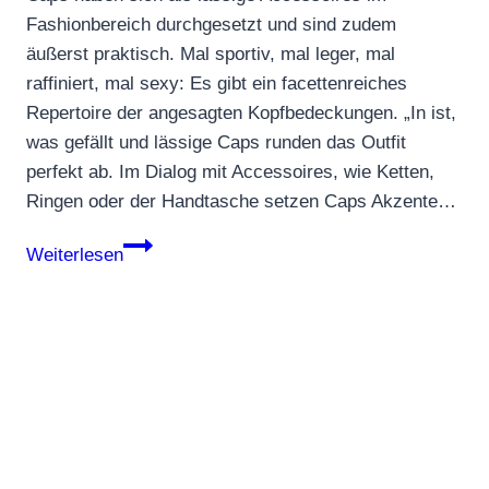
Fashionbereich durchgesetzt und sind zudem
äußerst praktisch. Mal sportiv, mal leger, mal
raffiniert, mal sexy: Es gibt ein facettenreiches
Repertoire der angesagten Kopfbedeckungen. „In ist,
was gefällt und lässige Caps runden das Outfit
perfekt ab. Im Dialog mit Accessoires, wie Ketten,
Ringen oder der Handtasche setzen Caps Akzente…
Sticker
Weiterlesen
auf
den
Caps
–
muss
das
sein?