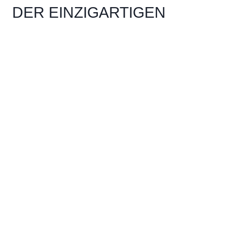
DER EINZIGARTIGEN
PORTRÄTSERIE „11+1“ VON
SVEN MARQUARDT