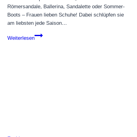
Römersandale, Ballerina, Sandalette oder Sommer-
Boots – Frauen lieben Schuhe! Dabei schlüpfen sie
am liebsten jede Saison…
Läuft!
Weiterlesen
Gut
zu
Fuß
mit
der
neuen
Schuhmode