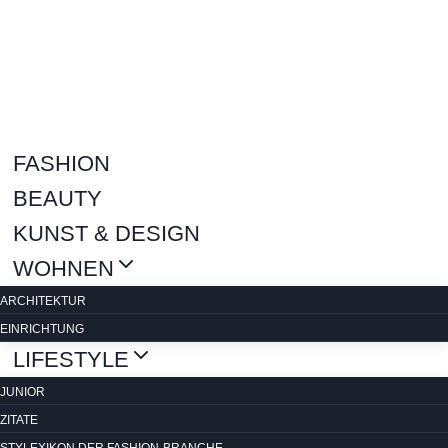
Zum
Inhalt
springen
FASHION
BEAUTY
KUNST & DESIGN
WOHNEN
ARCHITEKTUR
EINRICHTUNG
LIFESTYLE
JUNIOR
ZITATE