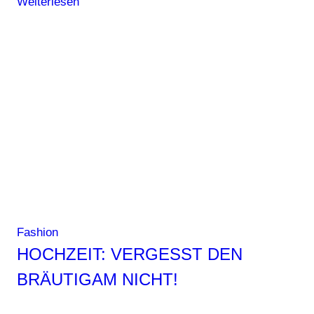
Weiterlesen
–
vom
einfachen
Accessoire
zum
innovativen
Umweltschützer?
Fashion
HOCHZEIT: VERGESST DEN
BRÄUTIGAM NICHT!