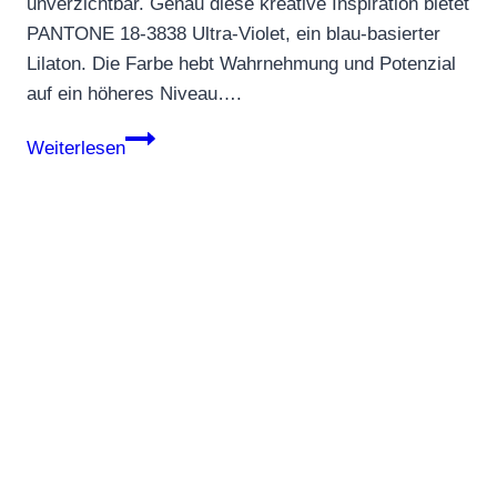
unverzichtbar. Genau diese kreative Inspiration bietet
PANTONE 18-3838 Ultra-Violet, ein blau-basierter
Lilaton. Die Farbe hebt Wahrnehmung und Potenzial
auf ein höheres Niveau….
Pantone
Weiterlesen
Farbe
des
Jahres
2018:
Ultra
Violet