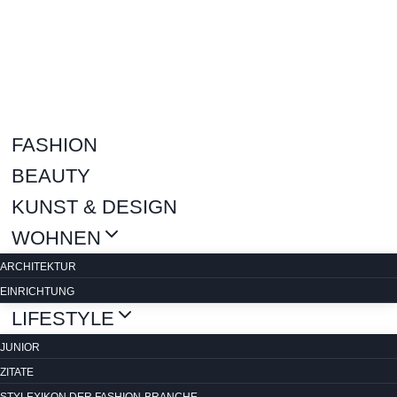
Zum
Inhalt
springen
FASHION
BEAUTY
KUNST & DESIGN
WOHNEN
ARCHITEKTUR
EINRICHTUNG
LIFESTYLE
JUNIOR
ZITATE