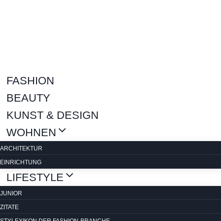
Zum
Inhalt
springen
FASHION
BEAUTY
KUNST & DESIGN
WOHNEN
ARCHITEKTUR
EINRICHTUNG
LIFESTYLE
JUNIOR
ZITATE