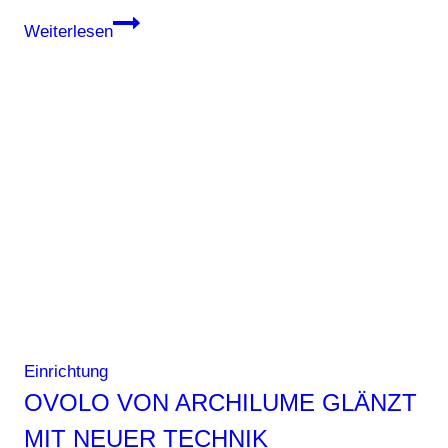
Krume
Weiterlesen
Bäcker
in
Panama
–
wo
Brot
auf
Baukunst
trifft
Einrichtung
OVOLO VON ARCHILUME GLÄNZT
MIT NEUER TECHNIK