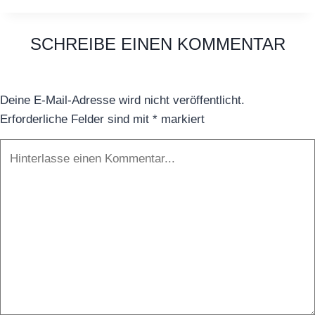
Ein
physischer
SCHREIBE EINEN KOMMENTAR
Ort
für
eine
Deine E-Mail-Adresse wird nicht veröffentlicht.
digitale
Erforderliche Felder sind mit
*
markiert
Bank