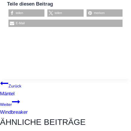
Teile diesen Beitrag
teilen
teilen
merken
E-Mail
BEITRAGSNAVIGATION
Zurück
Mäntel
Weiter
Windbreaker
ÄHNLICHE BEITRÄGE