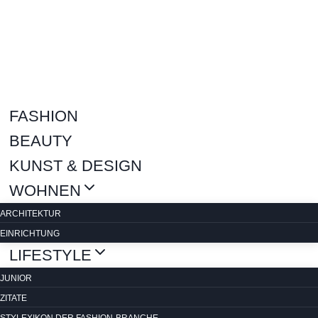
Zum
Inhalt
springen
FASHION
BEAUTY
KUNST & DESIGN
WOHNEN
ARCHITEKTUR
EINRICHTUNG
LIFESTYLE
JUNIOR
ZITATE