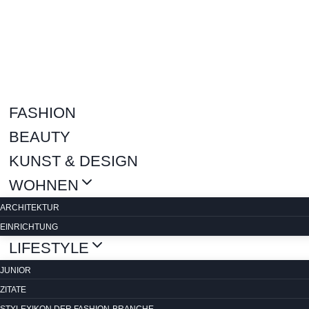
Zum
Inhalt
springen
FASHION
BEAUTY
KUNST & DESIGN
WOHNEN
ARCHITEKTUR
EINRICHTUNG
LIFESTYLE
JUNIOR
ZITATE