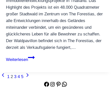
Immobilienentwicklungsprojekte in Thailand. Das
Highlight des Projekts ist ein 48.000 Quadratmeter
großer Stadtwald im Zentrum von The Forestias, der
alle Entwicklungen innerhalb des Geländes
miteinander verbindet, um ein gesünderes und
glücklicheres Leben für alle Bewohner zu schaffen.
Der Waldpavillon befindet sich in The Forestias, der
derzeit als Verkaufsgalerie fungiert,…
Waldpavillon
Weiterlesen
“
The
Vorherige
Nächste
SEITENNAVIGATION
1
2
3
4
5
Forestias“
Seite
Seite
Facebook
Instagram
Pinterest
WhatsApp
in
der
Nähe
von
Bangkok