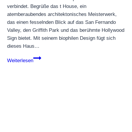
verbindet. Begrüße das t House, ein
atemberaubendes architektonisches Meisterwerk,
das einen fesselnden Blick auf das San Fernando
Valley, den Griffith Park und das berühmte Hollywood
Sign bietet. Mit seinem biophilen Design fügt sich
dieses Haus…
t
Weiterlesen
House
–
eine
nahtlose
Verbindung
zwischen
Erde
und
Himmel