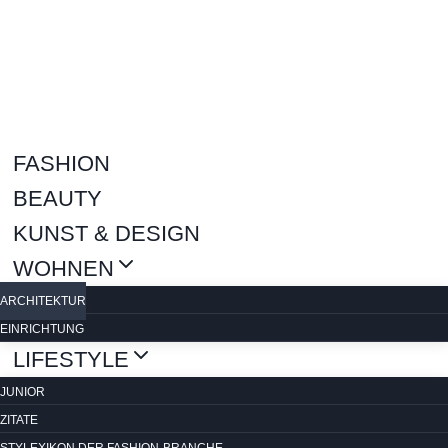
Zum
Inhalt
springen
FASHION
BEAUTY
KUNST & DESIGN
WOHNEN
ARCHITEKTUR
EINRICHTUNG
LIFESTYLE
JUNIOR
ZITATE