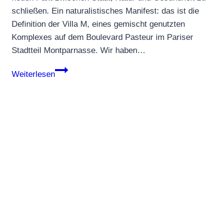
schließen. Ein naturalistisches Manifest: das ist die
Definition der Villa M, eines gemischt genutzten
Komplexes auf dem Boulevard Pasteur im Pariser
Stadtteil Montparnasse. Wir haben…
Villa
Weiterlesen
M
in
Paris
–
Symbiose
aus
Stadt,
Natur
&
Gesundheit