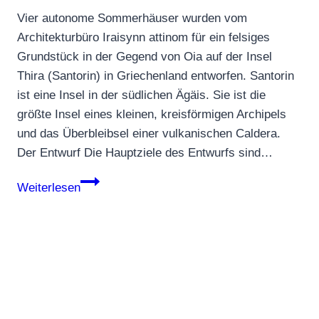
Vier autonome Sommerhäuser wurden vom
Architekturbüro Iraisynn attinom für ein felsiges
Grundstück in der Gegend von Oia auf der Insel
Thira (Santorin) in Griechenland entworfen. Santorin
ist eine Insel in der südlichen Ägäis. Sie ist die
größte Insel eines kleinen, kreisförmigen Archipels
und das Überbleibsel einer vulkanischen Caldera.
Der Entwurf Die Hauptziele des Entwurfs sind…
Fantastische
Weiterlesen
Residenzen
auf
der
Insel
Santorin