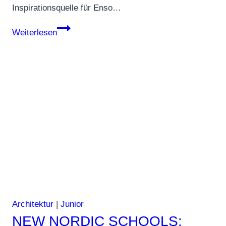
Inspirationsquelle für Enso…
Enso
Weiterlesen
II
vereint
Natur
und
modernes
Leben
Architektur
|
Junior
NEW NORDIC SCHOOLS: